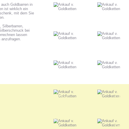
 auch Goldbarren in
 ist wirklich ein
eschenk, mit dem Sie
en.
Silberbarren,
Silberschmuck bei
verrechnen lassen
h anzufragen.
Unsere Adresse:
Unser
ANKA Edelmetallhandels-
Edelme
gesellschaft mbH
nur nac
Felix-Dahn-Str. 4
Termin
70597 Stuttgart
Telefo