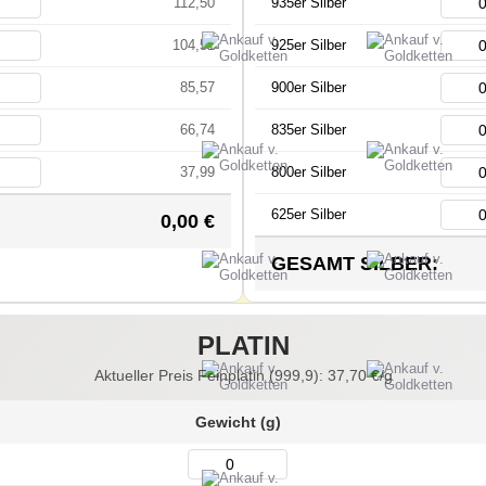
112,50
935er Silber
104,51
925er Silber
85,57
900er Silber
66,74
835er Silber
37,99
800er Silber
625er Silber
0,00
€
GESAMT SILBER:
PLATIN
Aktueller Preis Feinplatin (999,9):
37,70
€/g
Gewicht (g)