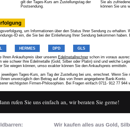
gilt der Tages-Kurs am Zustellungstag der
Sie als zufrieden
Postsendung.
können Sie uns w
rfolgung
sverfolgung, um Informationen über den Status Ihrer Sendung zu erhalten. Wä
endungs-ID ein, die Sie bei der Einlieferung Ihrer Sendung bekommen haben. 
L
HERMES
DPD
GLS
 Ihren Ankaufspreis über unseren
Edelmetallrechner
schon im voraus ausrech
n wie schwer Ihre Edelmetalle (Gold, Silber oder Platin) sind und welche Legi
er Sie wiegen können, umso exakter können Sie den Ankaufspreis ermitteln.
 jeweiligen Tages-Kurs, am Tag der Zustellung bei uns, errechnet. Wenn Sie
r Ihnen unverzüglich den Betrag auf das von Ihnen angegebene Bank-Konto.
erer wichtigsten Firmen-Philosophien. Bei Fragen einfach 0711- 912 77 944 w
nn rufen Sie uns einfach an, wir beraten Sie gerne!
ldbarren:
Wir kaufen alles aus Gold, Silb