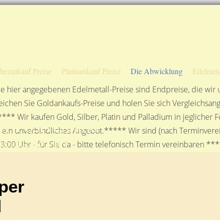
Sofortige Auszahlung!
Das sagen unsere Kunden
Unsere Öffnungszeiten
lberankauf Preise
Platinankauf Preise
Die Abwicklung
Edelmeta
e hier angegebenen Edelmetall-Preise sind Endpreise, die wir
ichen Sie Goldankaufs-Preise und holen Sie sich Vergleichsang
**** Wir kaufen Gold, Silber, Platin und Palladium in jeglicher
r Postversand
n ein unverbindliches Angebot.***** Wir sind (nach Terminverei
gesellschaft mbH
3:00 Uhr - für Sie da - bitte telefonisch Termin vereinbaren **
per
d