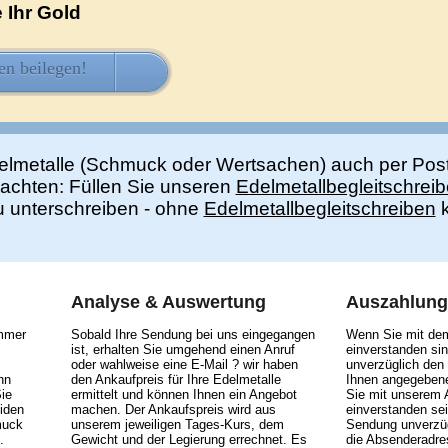
 Ihr Gold
en beilegen!
HIER KOSTENLOS LADEN
elmetalle (Schmuck oder Wertsachen) auch per Pos
eachten: Füllen Sie unseren
Edelmetallbegleitschrei
zu unterschreiben - ohne
Edelmetallbegleitschreiben
k
Analyse & Auswertung
Auszahlung
immer
Sobald Ihre Sendung bei uns eingegangen
Wenn Sie mit de
ist, erhalten Sie umgehend einen Anruf
einverstanden sin
oder wahlweise eine E-Mail ? wir haben
unverzüglich den
nn
den Ankaufpreis für Ihre Edelmetalle
Ihnen angegebene
ie
ermittelt und können Ihnen ein Angebot
Sie mit unserem 
iden
machen. Der Ankaufspreis wird aus
einverstanden sei
muck
unserem jeweiligen Tages-Kurs, dem
Sendung unverzüg
.
Gewicht und der Legierung errechnet. Es
die Absenderadre