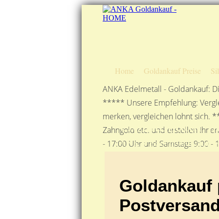
Home
Goldankauf Preise
Si
ANKA Edelmetall - Goldankauf: Di
***** Unsere Empfehlung: Vergle
merken, vergleichen lohnt sich. *
Goldankauf pe
Zahngold etc. und erstellen Ihne
ANKA Edelmetallhandels
- 17:00 Uhr und Samstags 9:00 - 1
Goldankauf 
Postversan