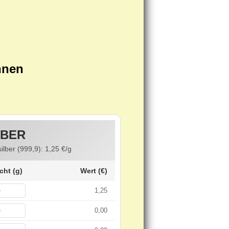
hnen
LBER
silber (999,9):
1,25
€/g
cht (g)
Wert (€)
1,25
0,00