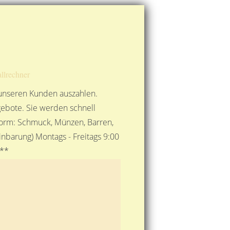
Route berechnen
So finden Sie uns
Gold mit der Post senden
llrechner
 unseren Kunden auszahlen.
ebote. Sie werden schnell
 Form: Schmuck, Münzen, Barren,
nbarung) Montags - Freitags 9:00
***