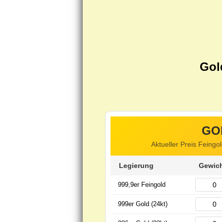
Gol
GO
Aktueller Preis Feingo
Legierung
Gewich
999,9er Feingold
999er Gold (24kt)