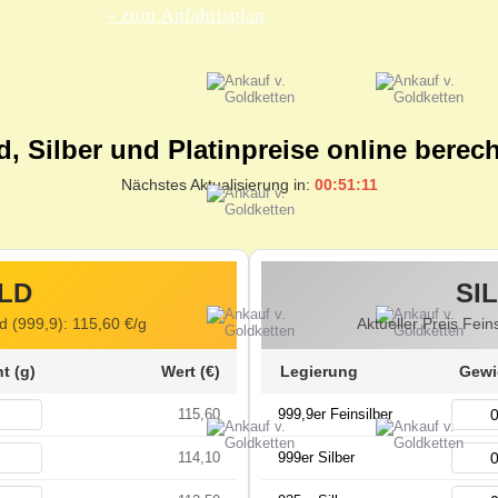
» zum Anfahrtsplan
d, Silber und Platinpreise online berec
Nächstes Aktualisierung in:
00:51:10
LD
SI
ld (999,9):
115,60
€/g
Aktueller Preis Fein
t (g)
Wert (€)
Legierung
Gewi
115,60
999,9er Feinsilber
114,10
999er Silber