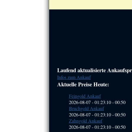
Haupt-
Laufend aktualisierte Ankaufspre
Infos zum Ankauf
Sidebar
Aktuelle Preise Heute:
(Primary)
Feingold Ankauf
2026-08-07 - 01:23:10
-
00:50
Bruchgold Ankauf
2026-08-07 - 01:23:10
-
00:50
Zahngold Ankauf
2026-08-07 - 01:23:10
-
00:50