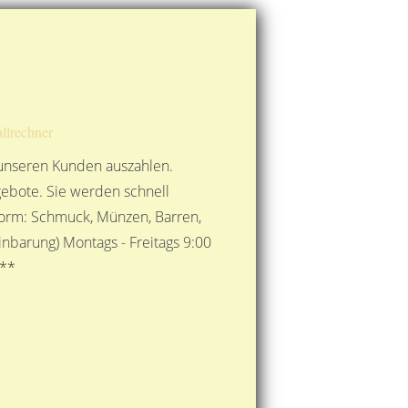
Route berechnen
So finden Sie uns
Gold mit der Post senden
llrechner
 unseren Kunden auszahlen.
ebote. Sie werden schnell
 Form: Schmuck, Münzen, Barren,
nbarung) Montags - Freitags 9:00
***