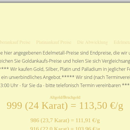
Sofortige Auszahlung!
Das sagen unsere Kunden
Unsere Öffnungszeiten
lberankauf Preise
Platinankauf Preise
Die Abwicklung
Edelmeta
e hier angegebenen Edelmetall-Preise sind Endpreise, die wir
ichen Sie Goldankaufs-Preise und holen Sie sich Vergleichsang
**** Wir kaufen Gold, Silber, Platin und Palladium in jeglicher
n ein unverbindliches Angebot.***** Wir sind (nach Terminverei
3:00 Uhr - für Sie da - bitte telefonisch Termin vereinbaren **
Altgold/Bruchgold
999 (24 Karat) = 113,50 €/g
986 (23,7 Karat) = 111,91 €/g
916 (22,0 Karat) = 103,96 €/g