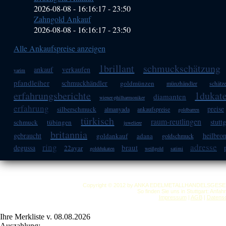
2026-08-08 - 16:16:17
-
23:50
Zahngold Ankauf
2026-08-08 - 16:16:17
-
23:50
Alle Ankaufspreise anzeigen
1brillant
schmuckschätzung
ankauf
verkaufen
yarim
pfandleiher
schmuckhändler
goldmünzen
münzhändler
schätz
erfahrungsberichte
1dukat
diamanten
wiener-philharmoniker
erfahrung
preise
silberschmuck
almanyada
ankaufspreise
goldbarren
türkisch
raum-reutlingen
stuttg
schmuck
tübingen
juweliere
britannia
gebraucht
heilbro
goldankauf
adana
goldschmuck
ring
adresse
braut
degussa
22ayar
golddukaten
weißgold
satimi
Copyright © 2012 by ANKA EDELMETALLHANDELSGESELLSC
So finden Sie uns in Stuttgart: Anfa
Impressum
|
AGB
|
Datensc
Ihre Merkliste v. 08.08.2026
Auszahlung: