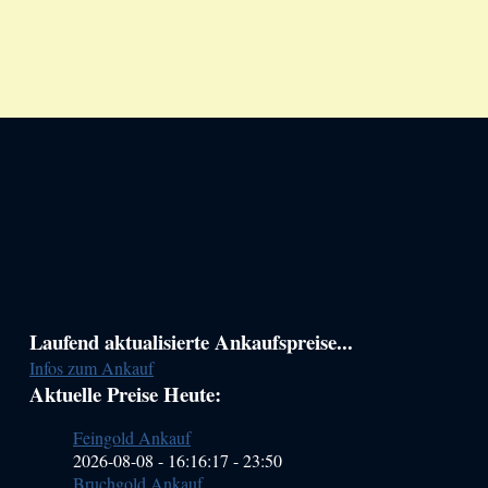
Haupt-
Laufend aktualisierte Ankaufspreise...
Infos zum Ankauf
Sidebar
Aktuelle Preise Heute:
(Primary)
Feingold Ankauf
2026-08-08 - 16:16:17
-
23:50
Bruchgold Ankauf