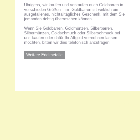
Übrigens, wir kaufen und verkaufen auch Goldbarren in
verschieden Größen - Ein Goldbarren ist wirklich ein
ausgefallenes, nichtalltägliches Geschenk, mit dem Sie
jemanden richtig überraschen können.
Wenn Sie Goldbarren, Goldmünzen, Silberbarren,
Silbermünzen, Goldschmuck oder Silberschmuck bei
uns kaufen oder dafür Ihr Altgold verrechnen lassen
möchten, bitten wir dies telefonisch anzufragen.
Weitere Edelmetalle
Unsere 
ANKA Ede
gesellsch
Felix-Dah
70597 Stu