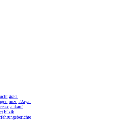
ucht
gold-
ingen
unze
22ayar
resse
ankauf
et
bilzik
rfahrungsberichte