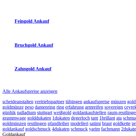
(Primary)
Aktuelle Preise Heute:
Feingold Ankauf
2026-08-06 - 05:27:01
-
04:50
Bruchgold Ankauf
2026-08-06 - 05:27:01
-
04:50
Zahngold Ankauf
2026-08-06 - 05:27:01
-
04:50
Alle Ankaufspreise anzeigen
scheideanstalten
vertriebspartner
tübingen
ankaufspreise
münzen
gold
goldmünze
peso
damenring
ring
erfahrung
armreifen
sovereign
çeyre
günlük
palladium
stuttgart
weißgold
goldankaufstellen
raum-reutlinge
grammwage
golddukaten
1dukaten
degerloch
tam
1brillant
ata
schmu
goldmünzen
reutlingen
pfandleiher
modelleri
satimi
braut
goldkette
pr
goldankauf
goldschmuck
4dukaten
schmuck
yarim
fachmann
2dukat
Goldankauf