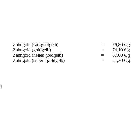
Zahngold (satt-goldgelb)
=
79,80 €/g
Zahngold (goldgelb)
=
74,10 €/g
Zahngold (helles-goldgelb)
=
57,00 €/g
Zahngold (silbern-goldgelb)
=
51,30 €/g
44