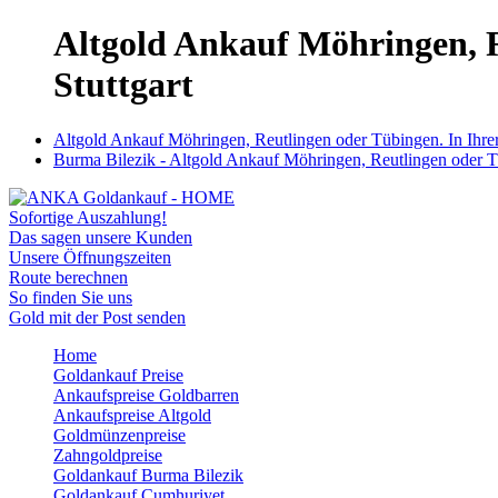
Altgold Ankauf Möhringen, R
Stuttgart
Altgold Ankauf Möhringen, Reutlingen oder Tübingen. In Ihre
Burma Bilezik - Altgold Ankauf Möhringen, Reutlingen oder Tü
Sofortige Auszahlung!
Das sagen unsere Kunden
Unsere Öffnungszeiten
Route berechnen
So finden Sie uns
Gold mit der Post senden
Home
Goldankauf Preise
Ankaufspreise Goldbarren
Ankaufspreise Altgold
Goldmünzenpreise
Zahngoldpreise
Goldankauf Burma Bilezik
Goldankauf Cumhuriyet