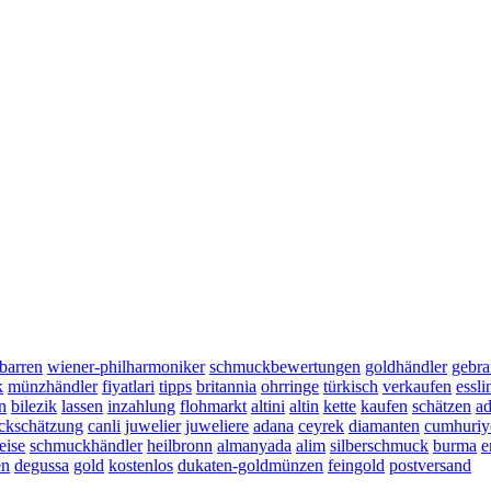
barren
wiener-philharmoniker
schmuckbewertungen
goldhändler
gebra
k
münzhändler
fiyatlari
tipps
britannia
ohrringe
türkisch
verkaufen
essl
n
bilezik
lassen
inzahlung
flohmarkt
altini
altin
kette
kaufen
schätzen
ad
ckschätzung
canli
juwelier
juweliere
adana
ceyrek
diamanten
cumhuriy
eise
schmuckhändler
heilbronn
almanyada
alim
silberschmuck
burma
e
en
degussa
gold
kostenlos
dukaten-goldmünzen
feingold
postversand