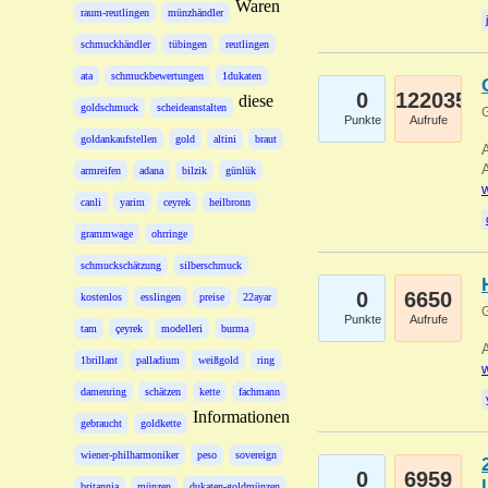
Waren
raum-reutlingen
münzhändler
schmuckhändler
tübingen
reutlingen
ata
schmuckbewertungen
1dukaten
0
122035
diese
goldschmuck
scheideanstalten
G
Punkte
Aufrufe
goldankaufstellen
gold
altini
braut
A
A
armreifen
adana
bilzik
günlük
w
canli
yarim
ceyrek
heilbronn
grammwage
ohrringe
schmuckschätzung
silberschmuck
0
6650
kostenlos
esslingen
preise
22ayar
G
Punkte
Aufrufe
tam
çeyrek
modelleri
burma
A
1brillant
palladium
weißgold
ring
w
damenring
schätzen
kette
fachmann
Informationen
gebraucht
goldkette
wiener-philharmoniker
peso
sovereign
0
6959
britannia
münzen
dukaten-goldmünzen