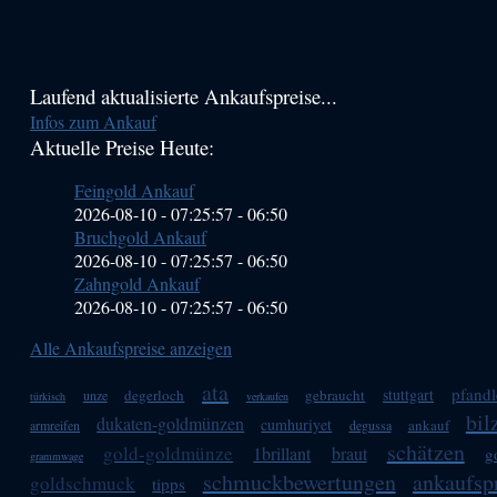
Haupt-
Laufend aktualisierte Ankaufspreise...
Infos zum Ankauf
Sidebar
Aktuelle Preise Heute:
(Primary)
Feingold Ankauf
2026-08-10 - 07:25:57
-
06:50
Bruchgold Ankauf
2026-08-10 - 07:25:57
-
06:50
Zahngold Ankauf
2026-08-10 - 07:25:57
-
06:50
Alle Ankaufspreise anzeigen
ata
pfandl
stuttgart
degerloch
gebraucht
unze
türkisch
verkaufen
bil
dukaten-goldmünzen
cumhuriyet
ankauf
armreifen
degussa
schätzen
gold-goldmünze
1brillant
braut
g
grammwage
schmuckbewertungen
ankaufsp
goldschmuck
tipps