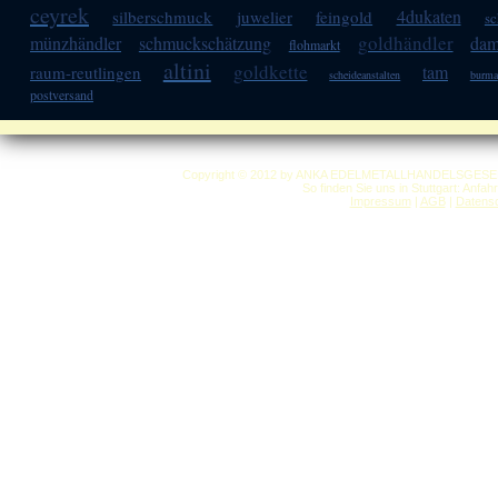
ceyrek
4dukaten
silberschmuck
juwelier
feingold
s
goldhändler
münzhändler
schmuckschätzung
dam
flohmarkt
altini
goldkette
tam
raum-reutlingen
scheideanstalten
burma
postversand
Copyright © 2012 by ANKA EDELMETALLHANDELSGESELLSC
So finden Sie uns in Stuttgart: Anfa
Impressum
|
AGB
|
Datensc