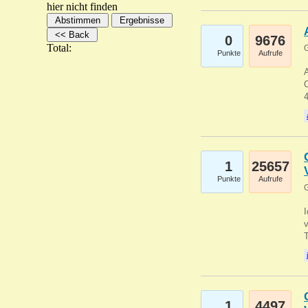
hier nicht finden
0
9676
Total:
G
Punkte
Aufrufe
A
C
1
25657
Punkte
Aufrufe
G
1
4497