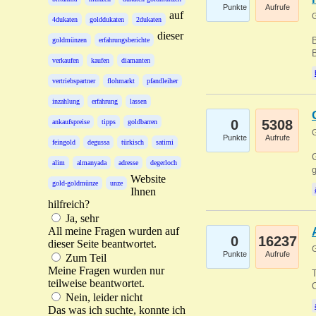
Punkte
Aufrufe
auf
G
4dukaten
golddukaten
2dukaten
dieser
B
goldmünzen
erfahrungsberichte
B
verkaufen
kaufen
diamanten
vertriebspartner
flohmarkt
pfandleiher
inzahlung
erfahrung
lassen
0
5308
ankaufspreise
tipps
goldbarren
G
Punkte
Aufrufe
feingold
degussa
türkisch
satimi
G
alim
almanyada
adresse
degerloch
g
Website
gold-goldmünze
unze
Ihnen
hilfreich?
Ja, sehr
All meine Fragen wurden auf
0
16237
dieser Seite beantwortet.
G
Punkte
Aufrufe
Zum Teil
Meine Fragen wurden nur
T
teilweise beantwortet.
O
Nein, leider nicht
Das was ich suchte, konnte ich