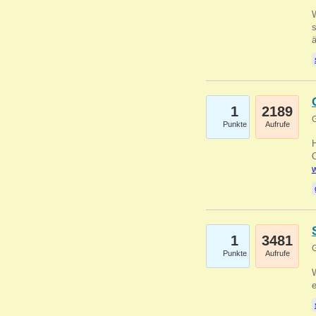
W
s
1
2189
G
Punkte
Aufrufe
O
w
1
3481
G
Punkte
Aufrufe
W