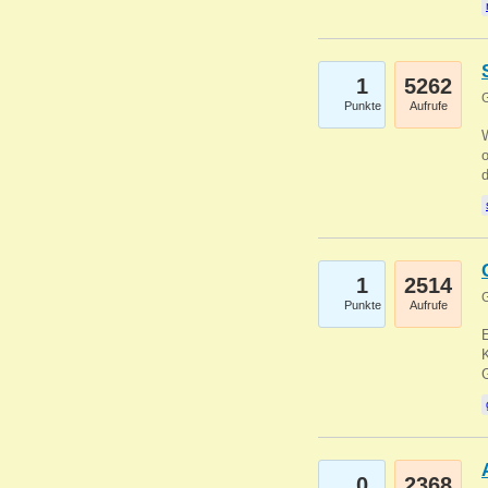
1
5262
G
Punkte
Aufrufe
1
2514
G
Punkte
Aufrufe
E
K
0
2368