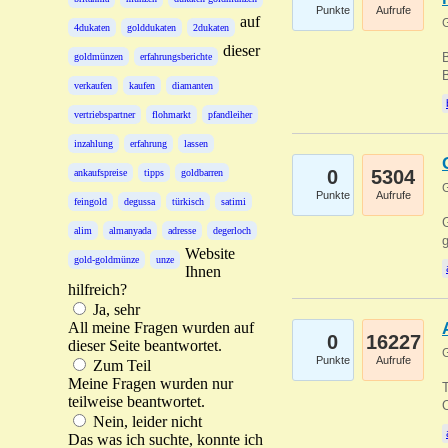
Punkte
Aufrufe
auf
G
4dukaten
golddukaten
2dukaten
dieser
B
goldmünzen
erfahrungsberichte
B
verkaufen
kaufen
diamanten
vertriebspartner
flohmarkt
pfandleiher
inzahlung
erfahrung
lassen
0
5304
ankaufspreise
tipps
goldbarren
G
Punkte
Aufrufe
feingold
degussa
türkisch
satimi
G
alim
almanyada
adresse
degerloch
g
Website
gold-goldmünze
unze
Ihnen
hilfreich?
Ja, sehr
All meine Fragen wurden auf
0
16227
dieser Seite beantwortet.
G
Punkte
Aufrufe
Zum Teil
Meine Fragen wurden nur
T
teilweise beantwortet.
O
Nein, leider nicht
Das was ich suchte, konnte ich