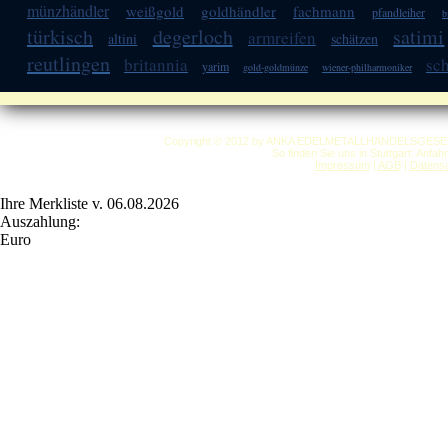
münzhändler
weißgold
goldhändler
fachmann
pfandleiher
b
türkisch
degerloch
satimi
armreifen
altini
schätzen
reutlingen
britannia
sc
yarim
gold-goldmünze
wiener-philharmoniker
Copyright © 2012 by ANKA EDELMETALLHANDELSGESELLSC
So finden Sie uns in Stuttgart: Anfa
Impressum
|
AGB
|
Datensc
Ihre Merkliste v. 06.08.2026
Auszahlung:
Euro