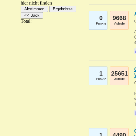
hier nicht finden
0
9668
Total:
G
Punkte
Aufrufe
A
C
1
25651
Punkte
Aufrufe
G
1
4490