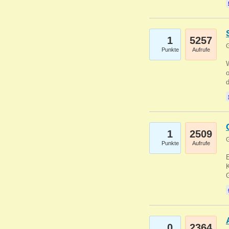
1
5257
G
Punkte
Aufrufe
1
2509
G
Punkte
Aufrufe
E
K
0
2364