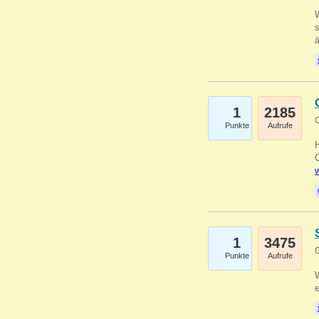
W
s
1
2185
G
Punkte
Aufrufe
O
w
1
3475
G
Punkte
Aufrufe
W