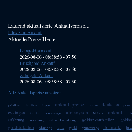
Haupt-
Laufend aktualisierte Ankaufspreise...
Infos zum Ankauf
Sidebar
Aktuelle Preise Heute:
(Primary)
Feingold Ankauf
2026-08-06 - 08:38:58
-
07:50
Bruchgold Ankauf
2026-08-06 - 08:38:58
-
07:50
Zahngold Ankauf
2026-08-06 - 08:38:58
-
07:50
Alle Ankaufspreise anzeigen
ankaufspreise
4dukaten
1brillant
tipps
burma
peso
palladium
almanyada
ankauf
esslingen
kaufen
sovereign
sch
2dukaten
goldankaufstellen
erfahrung
goldba
inzahlung
schmuckschätzung
golddukaten
gold
flohmarkt
juw
ohrringe
grammwage
ceyrek