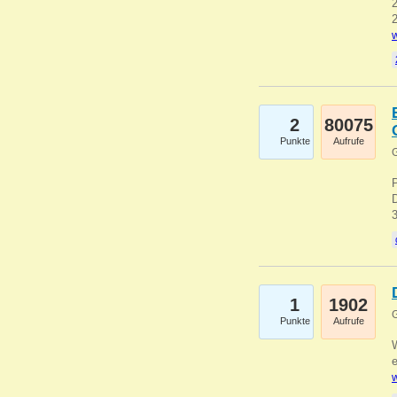
2
2
w
2
80075
Punkte
Aufrufe
G
1
1902
G
Punkte
Aufrufe
e
w