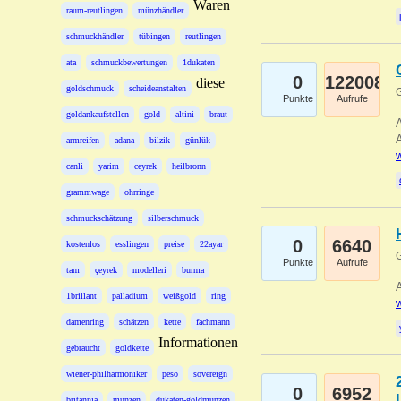
Waren
raum-reutlingen
münzhändler
schmuckhändler
tübingen
reutlingen
ata
schmuckbewertungen
1dukaten
0
122008
diese
goldschmuck
scheideanstalten
G
Punkte
Aufrufe
goldankaufstellen
gold
altini
braut
A
A
armreifen
adana
bilzik
günlük
w
canli
yarim
ceyrek
heilbronn
grammwage
ohrringe
schmuckschätzung
silberschmuck
0
6640
kostenlos
esslingen
preise
22ayar
G
Punkte
Aufrufe
tam
çeyrek
modelleri
burma
A
1brillant
palladium
weißgold
ring
w
damenring
schätzen
kette
fachmann
Informationen
gebraucht
goldkette
wiener-philharmoniker
peso
sovereign
0
6952
britannia
münzen
dukaten-goldmünzen