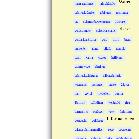
Waren
raum-reutlingen
münzhändler
schmuckhändler
tübingen
reutlingen
ata
schmuckbewertungen
1dukaten
diese
goldschmuck
scheideanstalten
goldankaufstellen
gold
altini
braut
armreifen
adana
bilzik
günlük
canli
yarim
ceyrek
heilbronn
grammwage
ohrringe
schmuckschätzung
silberschmuck
kostenlos
esslingen
preise
22ayar
tam
çeyrek
modelleri
burma
1brillant
palladium
weißgold
ring
damenring
schätzen
kette
fachmann
Informationen
gebraucht
goldkette
wiener-philharmoniker
peso
sovereign
britannia
münzen
dukaten-goldmünzen