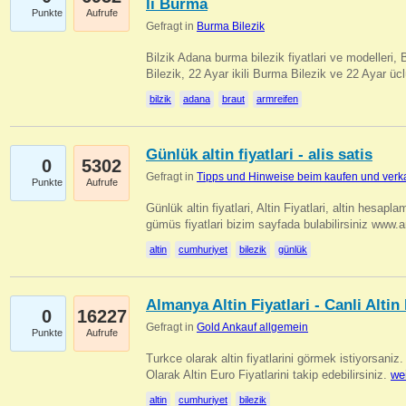
li Burma
Punkte
Aufrufe
Gefragt in
Burma Bilezik
Bilzik Adana burma bilezik fiyatlari ve modelleri, 
Bilezik, 22 Ayar ikili Burma Bilezik ve 22 Ayar 
bilzik
adana
braut
armreifen
Günlük altin fiyatlari - alis satis
0
5302
Gefragt in
Tipps und Hinweise beim kaufen und verk
Punkte
Aufrufe
Günlük altin fiyatlari, Altin Fiyatlari, altin hesapla
gümüs fiyatlari bizim sayfada bulabilirsiniz www.
altin
cumhuriyet
bilezik
günlük
Almanya Altin Fiyatlari - Canli Altin F
0
16227
Gefragt in
Gold Ankauf allgemein
Punkte
Aufrufe
Turkce olarak altin fiyatlarini görmek istiyorsaniz.
Olarak Altin Euro Fiyatlarini takip edebilirsiniz.
we
altin
cumhuriyet
bilezik