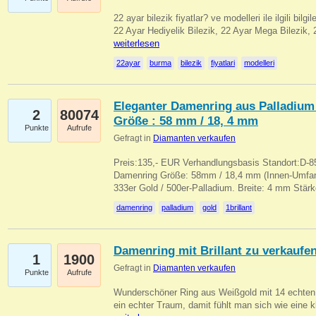
22 ayar bilezik fiyatlar? ve modelleri ile ilgili bilg
22 Ayar Hediyelik Bilezik, 22 Ayar Mega Bilezik
weiterlesen
22ayar
burma
bilezik
fiyatlari
modelleri
Eleganter Damenring aus Palladium 
2
80074
Größe : 58 mm / 18, 4 mm
Punkte
Aufrufe
Gefragt in
Diamanten verkaufen
Preis:135,- EUR Verhandlungsbasis Standort:D-85
Damenring Größe: 58mm / 18,4 mm (Innen-Umfang
333er Gold / 500er-Palladium. Breite: 4 mm Stä
damenring
palladium
gold
1brillant
Damenring mit Brillant zu verkaufe
1
1900
Gefragt in
Diamanten verkaufen
Punkte
Aufrufe
Wunderschöner Ring aus Weißgold mit 14 echten 
ein echter Traum, damit fühlt man sich wie eine kl