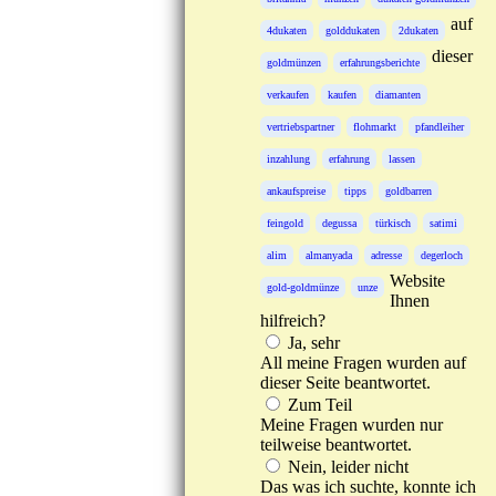
auf
4dukaten
golddukaten
2dukaten
dieser
goldmünzen
erfahrungsberichte
verkaufen
kaufen
diamanten
vertriebspartner
flohmarkt
pfandleiher
inzahlung
erfahrung
lassen
ankaufspreise
tipps
goldbarren
feingold
degussa
türkisch
satimi
alim
almanyada
adresse
degerloch
Website
gold-goldmünze
unze
Ihnen
hilfreich?
Ja, sehr
All meine Fragen wurden auf
dieser Seite beantwortet.
Zum Teil
Meine Fragen wurden nur
teilweise beantwortet.
Nein, leider nicht
Das was ich suchte, konnte ich