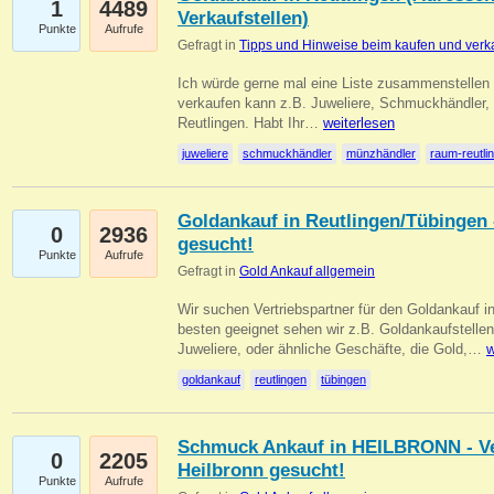
1
4489
Verkaufstellen)
Punkte
Aufrufe
Gefragt in
Tipps und Hinweise beim kaufen und verk
Ich würde gerne mal eine Liste zusammenstelle
verkaufen kann z.B. Juweliere, Schmuckhändler
Reutlingen. Habt Ihr…
weiterlesen
juweliere
schmuckhändler
münzhändler
raum-reutli
Goldankauf in Reutlingen/Tübingen 
0
2936
gesucht!
Punkte
Aufrufe
Gefragt in
Gold Ankauf allgemein
Wir suchen Vertriebspartner für den Goldankauf 
besten geeignet sehen wir z.B. Goldankaufstellen
Juweliere, oder ähnliche Geschäfte, die Gold,…
w
goldankauf
reutlingen
tübingen
Schmuck Ankauf in HEILBRONN - Ver
0
2205
Heilbronn gesucht!
Punkte
Aufrufe