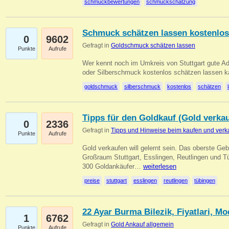
schmuckbewertungen
schmuckschätzung
Schmuck schätzen lassen kostenlos
0
9602
Gefragt in
Goldschmuck schätzen lassen
Punkte
Aufrufe
Wer kennt noch im Umkreis von Stuttgart gute 
oder Silberschmuck kostenlos schätzen lassen 
goldschmuck
silberschmuck
kostenlos
schätzen
Tipps für den Goldkauf (Gold verka
0
2336
Gefragt in
Tipps und Hinweise beim kaufen und verk
Punkte
Aufrufe
Gold verkaufen will gelernt sein. Das oberste Gebo
Großraum Stuttgart, Esslingen, Reutlingen und T
300 Goldankäufer…
weiterlesen
preise
stuttgart
esslingen
reutlingen
tübingen
22 Ayar Burma Bilezik, Fiyatlari, Mo
1
6762
Gefragt in
Gold Ankauf allgemein
Punkte
Aufrufe