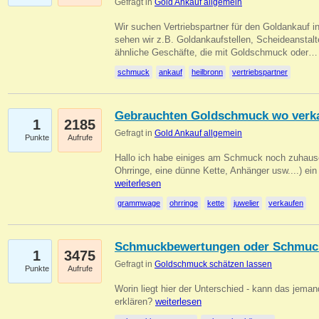
Gefragt in
Gold Ankauf allgemein
Wir suchen Vertriebspartner für den Goldankauf i
sehen wir z.B. Goldankaufstellen, Scheideanstalt
ähnliche Geschäfte, die mit Goldschmuck oder
schmuck
ankauf
heilbronn
vertriebspartner
Gebrauchten Goldschmuck wo verk
1
2185
Gefragt in
Gold Ankauf allgemein
Punkte
Aufrufe
Hallo ich habe einiges am Schmuck noch zuhause
Ohrringe, eine dünne Kette, Anhänger usw....) ei
weiterlesen
grammwage
ohrringe
kette
juwelier
verkaufen
Schmuckbewertungen oder Schmuc
1
3475
Gefragt in
Goldschmuck schätzen lassen
Punkte
Aufrufe
Worin liegt hier der Unterschied - kann das jeman
erklären?
weiterlesen