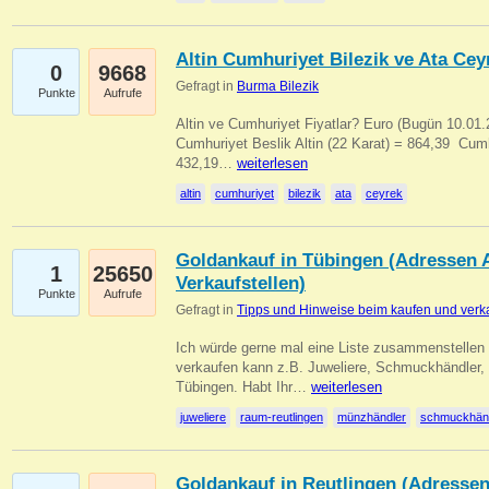
Altin Cumhuriyet Bilezik ve Ata Ceyr
0
9668
Gefragt in
Burma Bilezik
Punkte
Aufrufe
Altin ve Cumhuriyet Fiyatlar? Euro (Bugün 10.01.20
Cumhuriyet Beslik Altin (22 Karat) = 864,39  Cumh
432,19…
weiterlesen
altin
cumhuriyet
bilezik
ata
ceyrek
Goldankauf in Tübingen (Adressen A
1
25650
Verkaufstellen)
Punkte
Aufrufe
Gefragt in
Tipps und Hinweise beim kaufen und verk
Ich würde gerne mal eine Liste zusammenstelle
verkaufen kann z.B. Juweliere, Schmuckhändler
Tübingen. Habt Ihr…
weiterlesen
juweliere
raum-reutlingen
münzhändler
schmuckhän
Goldankauf in Reutlingen (Adressen