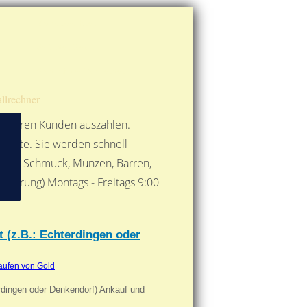
Route berechnen
So finden Sie uns
Gold mit der Post senden
llrechner
 unseren Kunden auszahlen.
ebote. Sie werden schnell
 Form: Schmuck, Münzen, Barren,
nbarung) Montags - Freitags 9:00
***
 (z.B.: Echterdingen oder
aufen von Gold
erdingen oder Denkendorf) Ankauf und