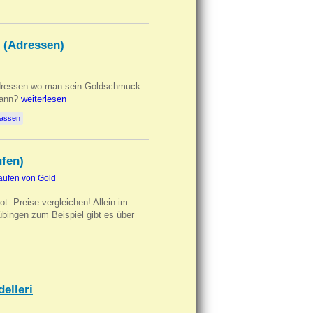
 (Adressen)
Adressen wo man sein Goldschmuck
kann?
weiterlesen
lassen
ufen)
aufen von Gold
t: Preise vergleichen! Allein im
übingen zum Beispiel gibt es über
delleri