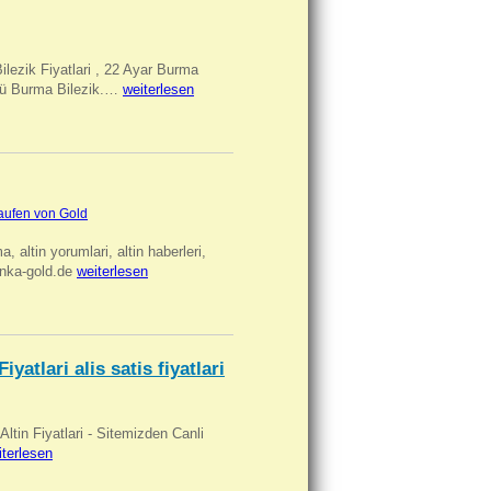
Bilezik Fiyatlari , 22 Ayar Burma
üclü Burma Bilezik.…
weiterlesen
aufen von Gold
ma, altin yorumlari, altin haberleri,
anka-gold.de
weiterlesen
iyatlari alis satis fiyatlari
 Altin Fiyatlari - Sitemizden Canli
iterlesen