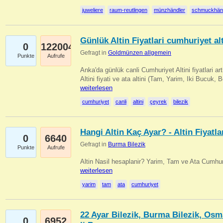
juweliere
raum-reutlingen
münzhändler
schmuckhän
Günlük Altin Fiyatlari cumhuriyet alt
0
122004
Gefragt in
Goldmünzen allgemein
Punkte
Aufrufe
Anka'da günlük canli Cumhuriyet Altini fiyatlari 
Altini fiyati ve ata altini (Tam, Yarim, Iki Bucuk, 
weiterlesen
cumhuriyet
canli
altini
çeyrek
bilezik
Hangi Altin Kaç Ayar? - Altin Fiyatla
0
6640
Gefragt in
Burma Bilezik
Punkte
Aufrufe
Altin Nasil hesaplanir? Yarim, Tam ve Ata Cumhuri
weiterlesen
yarim
tam
ata
cumhuriyet
22 Ayar Bilezik, Burma Bilezik, Osm
0
6952