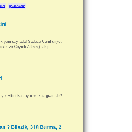
dler
goldankauf
ini
artik yeni sayfada! Sadece Cumhuriyet
Beslik ve Çeyrek Altinin,) takip…
ri
yet Altini kac ayar ve kac gram dir?
anl? Bilezik, 3 lü Burma, 2