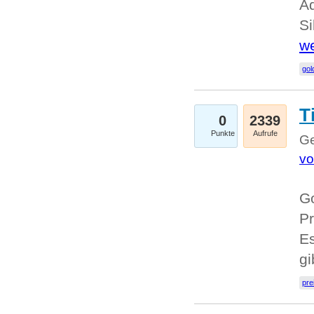
A
Si
we
go
T
0
2339
Punkte
Aufrufe
Ge
vo
Go
Pr
Es
g
pre