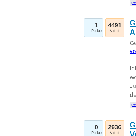
juw
G
1
4491
A
Punkte
Aufrufe
Ge
vo
Ic
w
Ju
d
juw
G
0
2936
V
Punkte
Aufrufe