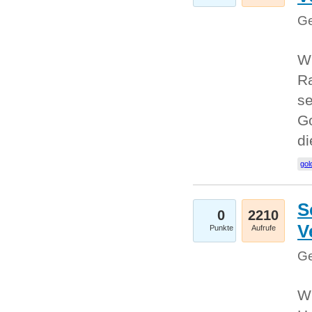
Ge
Wi
Ra
se
Go
d
gol
S
0
2210
V
Punkte
Aufrufe
Ge
Wi