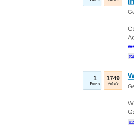
I
Ge
Go
Ad
we
gol
W
1
1749
Punkte
Aufrufe
Ge
Wi
G
un