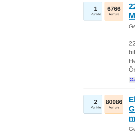
2
1
6766
M
Punkte
Aufrufe
Ge
22
bi
He
Ö
22a
E
2
80086
G
Punkte
Aufrufe
Ge