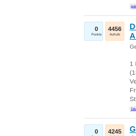
gol
D
0
4456
A
Punkte
Aufrufe
Ge
1 
(
Ve
Fr
St
1du
G
0
4245