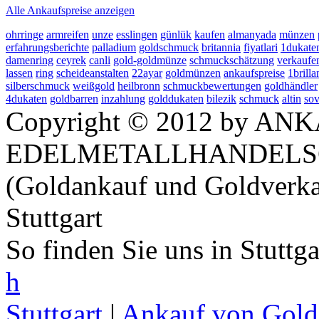
Alle Ankaufspreise anzeigen
ohrringe
armreifen
unze
esslingen
günlük
kaufen
almanyada
münzen
erfahrungsberichte
palladium
goldschmuck
britannia
fiyatlari
1dukate
damenring
ceyrek
canli
gold-goldmünze
schmuckschätzung
verkaufe
lassen
ring
scheideanstalten
22ayar
goldmünzen
ankaufspreise
1brilla
silberschmuck
weißgold
heilbronn
schmuckbewertungen
goldhändler
4dukaten
goldbarren
inzahlung
golddukaten
bilezik
schmuck
altin
sov
Copyright © 2012 by ANK
EDELMETALLHANDELS
(Goldankauf und Goldverka
Stuttgart
So finden Sie uns in Stuttg
h
Stuttgart
|
Ankauf von Gold 