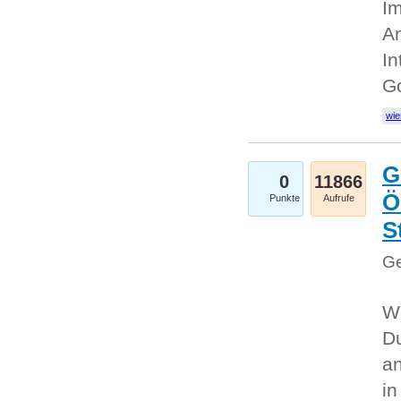
Im
An
In
G
wie
G
0
11866
Ö
Punkte
Aufrufe
S
Ge
Wi
Du
an
i