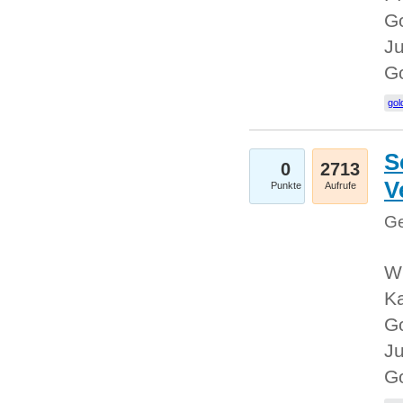
Go
Ju
G
gol
S
0
2713
V
Punkte
Aufrufe
Ge
Wi
Ka
Go
Ju
G