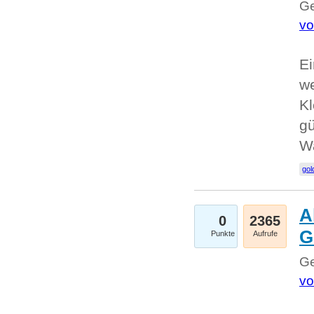
Ge
vo
Ei
we
Kl
gü
W
gol
A
0
2365
G
Punkte
Aufrufe
Ge
vo