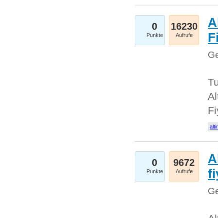
A
0
16230
Fi
Punkte
Aufrufe
Ge
Tu
Al
Fi
alti
A
0
9672
f
Punkte
Aufrufe
Ge