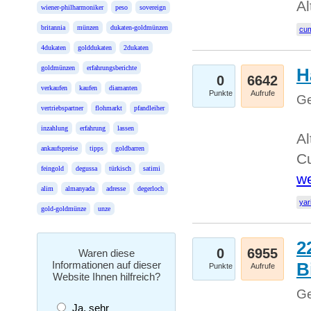
Al
wiener-philharmoniker
peso
sovereign
britannia
münzen
dukaten-goldmünzen
cum
4dukaten
golddukaten
2dukaten
goldmünzen
erfahrungsberichte
H
0
6642
verkaufen
kaufen
diamanten
Punkte
Aufrufe
Ge
vertriebspartner
flohmarkt
pfandleiher
inzahlung
erfahrung
lassen
Al
ankaufspreise
tipps
goldbarren
Cu
feingold
degussa
türkisch
satimi
we
alim
almanyada
adresse
degerloch
yar
gold-goldmünze
unze
2
0
6955
Waren diese
Informationen auf dieser
B
Punkte
Aufrufe
Website Ihnen hilfreich?
Ge
Ja, sehr