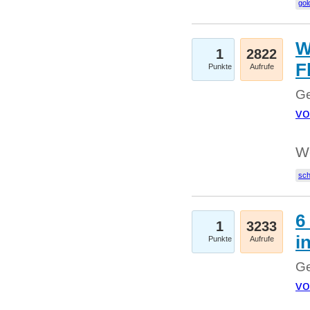
gol
W
1
2822
F
Punkte
Aufrufe
Ge
vo
W
sc
6
1
3233
i
Punkte
Aufrufe
Ge
vo