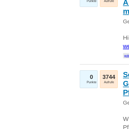
A
Punkte
Aufrufe
m
Ge
Hi
we
gol
S
0
3744
G
Punkte
Aufrufe
P
Ge
Wi
Pf