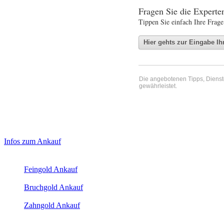
Fragen Sie die Expert
Tippen Sie einfach Ihre Frage
Die angebotenen Tipps, Dienste 
gewährleistet.
Haupt-
Laufend aktualisierte Ankaufspreise...
Infos zum Ankauf
Sidebar
Aktuelle Preise Heute:
(Primary)
Feingold Ankauf
2026-08-08 - 15:34:55
-
23:50
Bruchgold Ankauf
2026-08-08 - 15:34:55
-
23:50
Zahngold Ankauf
2026-08-08 - 15:34:55
-
23:50