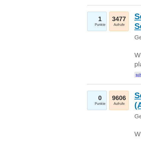
S
1
3477
S
Punkte
Aufrufe
Ge
Wo
pl
sc
S
0
9606
(
Punkte
Aufrufe
Ge
We