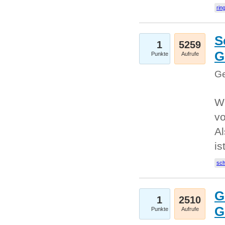
rin
S
1
5259
G
Punkte
Aufrufe
Ge
W
v
Al
is
sc
G
1
2510
G
Punkte
Aufrufe