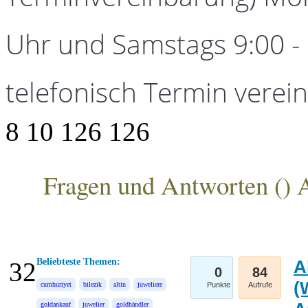
Uhr und Samstags 9:00 - 1
telefonisch Termin verei
8
10
126
126
Fragen und Antworten (
) 
ANKA Edelmetallhandelsgesellschaft mbH
Beliebteste Themen:
A
32
0
84
(
cumhuriyet
bilezik
altin
juweliere
Punkte
Aufrufe
goldankauf
juwelier
goldhändler