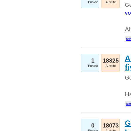
Punkte
Aufrufe
Ge
vo
Al
alti
A
1
18325
fi
Punkte
Aufrufe
Ge
H
al
G
0
18073
Punkte
Aufrufe