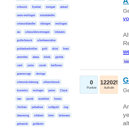
A
schmuck
fiyatlari
stuttgart
ankauf
Ge
raum-reutlingen
münzhändler
vo
schmuckhändler
tübingen
reutlingen
ata
schmuckbewertungen
1dukaten
Al
goldschmuck
scheideanstalten
Re
goldankaufstellen
gold
altini
braut
we
armreifen
adana
bilzik
günlük
juw
canli
yarim
ceyrek
heilbronn
grammwage
ohrringe
G
0
122025
schmuckschätzung
silberschmuck
Punkte
Aufrufe
Ge
kostenlos
esslingen
preise
22ayar
tam
çeyrek
modelleri
burma
An
1brillant
palladium
weißgold
ring
ye
damenring
schätzen
kette
fachmann
al
gebraucht
goldkette