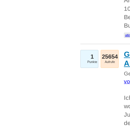
Al
10
Be
Bu
alti
G
1
25654
A
Punkte
Aufrufe
Ge
vo
Ic
w
Ju
d