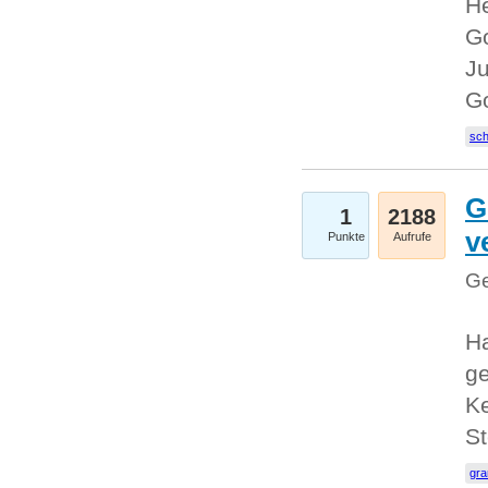
He
Go
Ju
G
sc
G
1
2188
v
Punkte
Aufrufe
Ge
H
ge
Ke
S
gr