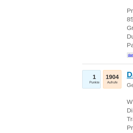
Pr
85
Gr
Du
Pa
dam
D
1
1904
Punkte
Aufrufe
Ge
W
Di
Tr
Pr