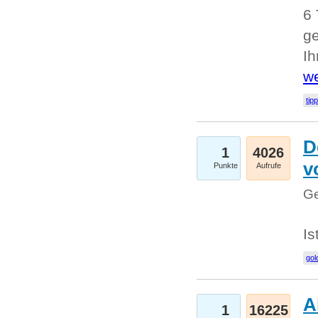
6 
ge
I
we
tip
D
1
4026
v
Punkte
Aufrufe
Ge
Is
gol
A
1
16225